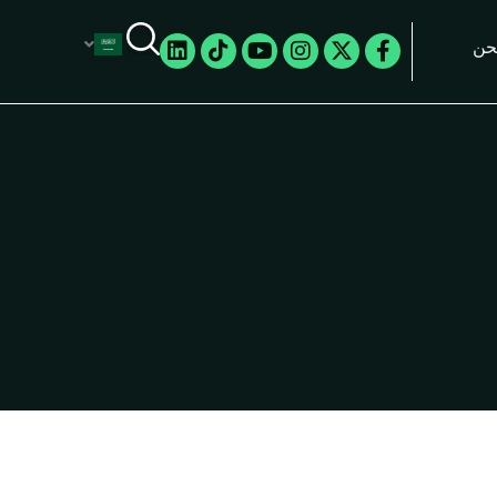
Linkedin
Tiktok
Youtube
Instagram
Facebook-
X-
حن
twitter
f