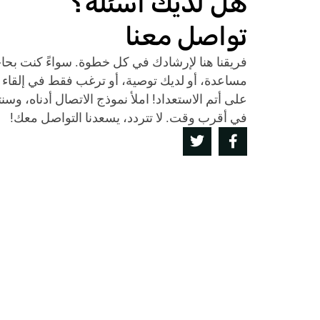
هل لديك أسئلة؟
تواصل معنا
فريقنا هنا لإرشادك في كل خطوة. سواءً كنت بحا
مساعدة، أو لديك توصية، أو ترغب فقط في إلقاء ا
على أتم الاستعداد! املأ نموذج الاتصال أدناه، و
في أقرب وقت. لا تتردد، يسعدنا التواصل معك!
T
F
w
a
i
c
t
e
t
b
e
o
r
o
k
-
f