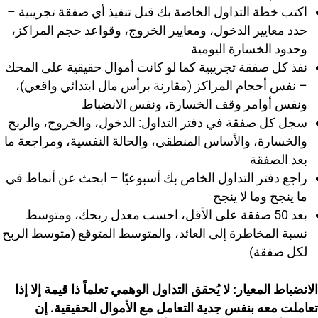
اكتب خطة التداول الخاصة بك قبل تنفيذ أي صفقة تجريبية –
حدد معايير الدخول، ومعايير الخروج، وقواعد حجم المراكز،
وحدود الخسارة اليومية
نفذ كل صفقة تجريبية كما لو كانت أموال حقيقية على المحك
– نفس أحجام المراكز (مقارنة برأس مال ابتدائي واقعي)،
ونفس أوامر وقف الخسارة، ونفس الانضباط
سجل كل صفقة في دفتر التداول: الدخول، والخروج، والربح
والخسارة، والأساس المنطقي، والحالة النفسية، ومراجعة ما
بعد الصفقة
راجع دفتر التداول الخاص بك أسبوعيًا – ابحث عن أنماط في
ما ينجح وما لا ينجح
بعد 50 صفقة على الأقل، احسب معدل ربحك، ومتوسط ​​
نسبة المخاطرة إلى العائد، والمتوسط ​​المتوقع (متوسط ​​الربح
لكل صفقة)
الانضباط المعيار: لا يُحقق التداول الوهمي تعلماً ذا قيمة إلا إذا
تعاملت معه بنفس جدية التعامل مع الأموال الحقيقية. إن