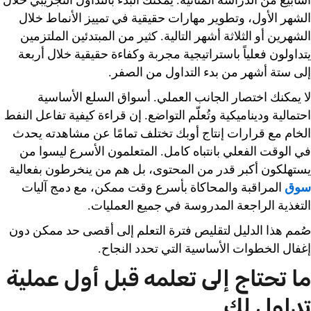
الشهر الأول، وتطوير مهارات حقيقية في تمييز الأنماط خلال
الشهرين أو الثلاثة أشهر التالية. كثير من المبتدئين الملتزمين
يتداولون فعلياً باستراتيجية مجربة وكفاءة حقيقية خلال أربعة
إلى ستة أشهر من بدء التداول من الصفر.
لا يمكنك اختصار الجانب العملي. أسواق السلع الأساسية
احتمالية وديناميكية وتُعلّم التواضع. إن قراءة كيفية تفاعل النفط
الخام مع قرارات إنتاج أوبك تختلف تمامًا عن مشاهدته يحدث
في الوقت الفعلي بانتباه كامل. المتعلمون الأسرع ليسوا من
يستهلكون أكبر قدر من المحتوى، بل هم من ينخرطون بفعالية
سوق
المراقبة والمحاكاة بأسرع وقت ممكن، مع دمج آليات
التغذية الراجعة المدروسة في جميع العمليات.
صُمم هذا الدليل لتقليص فترة التعلم إلى أقصى حد ممكن دون
إغفال الخطوات الأساسية التي تحدد النجاح.
ما تحتاج إلى تعلمه قبل أول عملية
تداول لك