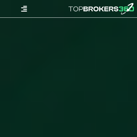
Ski
Menu
t
conten