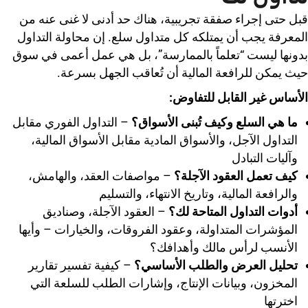
قبل حتى إجراء صفقة تجريبية، هناك حد أدنى لا غنى عنه من
المعرفة يجب أن يمتلكه كل متداول سلع. إن محاولة التداول
بدونها ليست “تعلماً بالممارسة”، بل هي عمل أعمى في سوق
حيث يمكن للرافعة المالية أن تُعاقب الجهل بسرعة.
الأساس غير القابل للتفاوض:
ما هي السلع وكيف تُبنى الأسواق؟
– التداول الفوري مقابل
التداول الآجل، والأسواق المادية مقابل الأسواق المالية،
وآليات التبادل
كيف تعمل العقود الآجلة؟
– مواصفات العقد، والهامش،
والرافعة المالية، وتاريخ الانتهاء، والتسليم
أدوات التداول المتاحة لك؟
– العقود الآجلة، وصناديق
المؤشرات المتداولة، وعقود الفروقات، والخيارات – وأيها
الأنسب لرأس مالك وأهدافك؟
تحليل العرض والطلب الأساسي؟
– كيفية تفسير تقارير
المخزون، وبيانات الإنتاج، وإشارات الطلب للسلعة التي
اخترتها