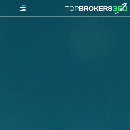
Ski
Menu
t
conten