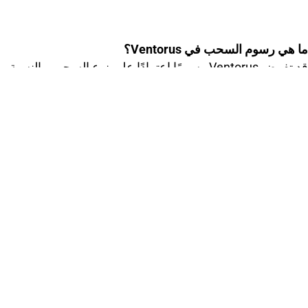
ما هي رسوم السحب في Ventorus؟
قد تفرض Ventorus رسومًا اعتمادًا على نوع السحب. بالنسبة
للحسابات المعتمدة بالكامل مع إجراء على الأقل عملية تداول
واحدة، فإن السحب الأول مجاني. ومع ذلك، قد تكون عمليات
السحب التالية أو تلك من الحسابات غير المعتمدة عرضة
لرسوم. على سبيل المثال، قد تفرض رسوم بنسبة 3.5% على
السحوبات من بطاقات الائتمان، بينما قد تكلف التحويلات البنكية
30 دولارًا أمريكيًا. دائمًا قم بمراجعة قسم الرسوم العامة في
حسابك للحصول على أحدث التحديثات.