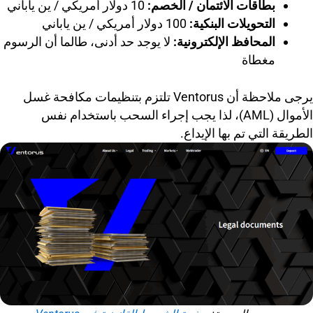
بطاقات الائتمان / الخصم:
10 دولار أمريكي / ين ياباني
التحويلات البنكية:
100 دولار أمريكي / ين ياباني
المحافظ الإلكترونية:
لا يوجد حد أدنى، طالما أن الرسوم
مغطاة
يرجى ملاحظة أن Ventorus تلتزم بتنظيمات مكافحة غسل
الأموال (AML)، لذا يجب إجراء السحب باستخدام نفس
الطريقة التي تم بها الإيداع.