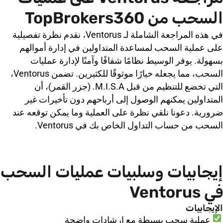
السحب من TopBrokers360
في هذه المراجعة الشاملة لـ Ventorus، نقدم نظرة تفصيلية
على عملية السحب لمساعدة المتداولين في إدارة أموالهم
بسهولة. يوفر الوسيط نظامًا شفافًا وآمنًا لإدارة عمليات
السحب، مما يجعله خيارًا موثوقًا للكثيرين. تضمن Ventorus،
التي تخضع للتنظيم من قبل M.I.S.A. (جزر القمر)، أن
المتداولين يمكنهم الوصول إلى أرباحهم دون تأخيرات غير
ضرورية. دعونا نلقي نظرة على العملية وما يمكن توقعه عند
السحب من حساب التداول الخاص بك في Ventorus.
إيجابيات وسلبيات عمليات السحب
في Ventorus
الإيجابيات
عملية سحب بسيطة مع إرشادات واضحة