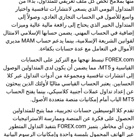
منها بملامح تخص كل ملف تعريفي للمتداول، بدءًا من
المتداول اليومي الذي يسعى لانتشارات تنافسية واختيار
واسع للأصول في الحساب التجاري العادي، وصولاً إلى
المتداول الخبير الذي يحتاج إلى رافعة مالية عالية وميزات
إضافية في الحساب المهني. يضمن حسابها الإسلامي الامتثال
لقوانين الشريعة الإسلامية، بينما يدعم حساب MAM مديري
الأموال في التعامل مع عدة حسابات بكفاءة.
FOREX.com تبسط نهجها مع التركيز على الحسابات
القياسية و MT5، مما يضمن أن يكون لدى المتداولين الوصول
إلى انتشارات تنافسية ومجموعة من أدوات التداول عبر كلا
الحسابين. يعتبر الحساب القياسي مثاليًا لأولئك الذين يبحثون
عن إعداد تداول عملات أجنبية كلاسيكي، بينما يفتح الحساب
MT5 الباب أمام إمكانيات منصة متعددة الأصول.
تقدم كلا الوسيطين حسابات تجريبية، مما يتيح للمتداولين
الحصول على فكرة عن المنصة وممارسة الاستراتيجيات
دون أي مخاطر. يتميز FOREX.com بتنفيذ التداول المتطور
عبر الهاتف المحمول بلمسة واحدة وإمكانيات الرسوم البيانية