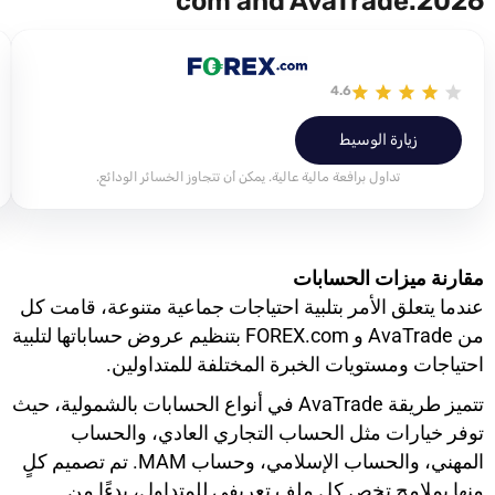
2026.com and AvaTrade
4.6
زيارة الوسيط
تداول برافعة مالية عالية. يمكن أن تتجاوز الخسائر الودائع.
مقارنة ميزات الحسابات
عندما يتعلق الأمر بتلبية احتياجات جماعية متنوعة، قامت كل
من AvaTrade و FOREX.com بتنظيم عروض حساباتها لتلبية
احتياجات ومستويات الخبرة المختلفة للمتداولين.
تتميز طريقة AvaTrade في أنواع الحسابات بالشمولية، حيث
توفر خيارات مثل الحساب التجاري العادي، والحساب
المهني، والحساب الإسلامي، وحساب MAM. تم تصميم كلٍ
منها بملامح تخص كل ملف تعريفي للمتداول، بدءًا من