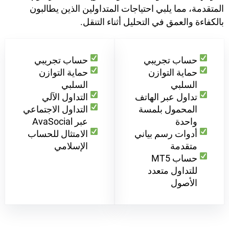
المتقدمة، مما يلبي احتياجات المتداولين الذين يطالبون
بالكفاءة والعمق في التحليل أثناء التنقل.
حساب تجريبي
حساب تجريبي
حماية التوازن
حماية التوازن
السلبي
السلبي
تداول عبر الهاتف
التداول الآلي
المحمول بلمسة
التداول الاجتماعي
واحدة
عبر AvaSocial
أدوات رسم بياني
الامتثال للحساب
متقدمة
الإسلامي
حساب MT5
للتداول متعدد
الأصول