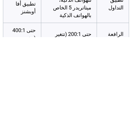
تطبيق أفا
التداول
ميتاتريدر 5 الخاص
أوبشنز
بالهواتف الذكية
حتى 400:1
الرافعة
حتى 200:1 (تتغير
(تتغير حسب
المالية
حسب المنطقة)
المنطقة)
لا توجد
لا توجد عمولات،
عمولات،
العمولة
فروقات سعرية
فروقات
ضيقة
سعرية
تنافسية
مقارنة وسطاء الفوركس في الصكوك
تقدم AvaTrade و FOREX.com مجموعة متنوعة من