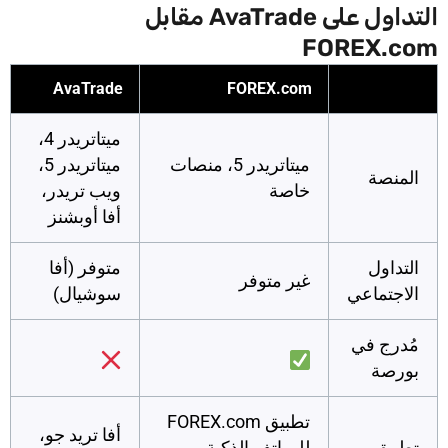
التداول على AvaTrade مقابل
FOREX.com
AvaTrade
FOREX.com
ميتاتريدر 4،
ميتاتريدر 5، منصات
ميتاتريدر 5،
المنصة
خاصة
ويب تريدر،
أفا أوبشنز
التداول
متوفر (أفا
غير متوفر
الاجتماعي
سوشيال)
مُدرج في
بورصة
تطبيق FOREX.com
أفا تريد جو،
تطبيق
للهواتف الذكية،