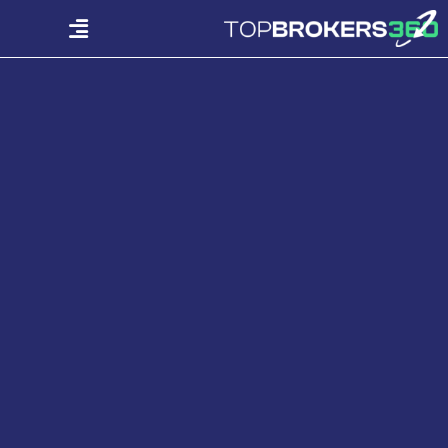
Ski
Menu
t
conten