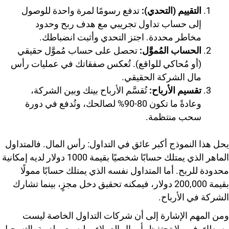
التقييم (التحدي):
تدفع رسومًا لمرة واحدة للوصول
إلى حساب تداول تجريبي مع هدف ربح وحدود
مخاطر محددة. اجتز التحدي وأثبت انضباطك.
الحساب المُموَّل:
تحصل على حساب مُموَّل حقيقي
(أو مُحاكي للواقع). تُعكس صفقاتك في عمليات رأس
مال الشركة الحقيقي.
تقسيم الأرباح:
تُقسَّم الأرباح بينك وبين الشركة،
وعادةً ما تكون 80-90% لصالحك، وتُدفع في دورة
سحب منتظمة.
يحل هذا النموذج أكبر عائق في التداول: رأس المال. فالمتداول
الماهر الذي يمتلك حسابًا شخصيًا بقيمة 1000 دولار لديه إمكانية
محدودة للربح. أما المتداول نفسه الذي يمتلك حسابًا ممولًا
بقيمة 200,000 دولار، فيمكنه تحقيق دخل مجزٍ، بينما تشارك
الشركة في الأرباح.
ومن المهم الإشارة إلى أن شركات التداول الخاصة ليست
وسطاء. فهي لا تحتفظ بأموال العملاء، وليست ملزمة بالتسجيل