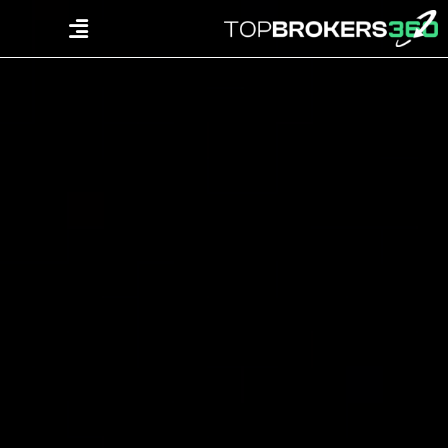
Ski
Menu
t
conten