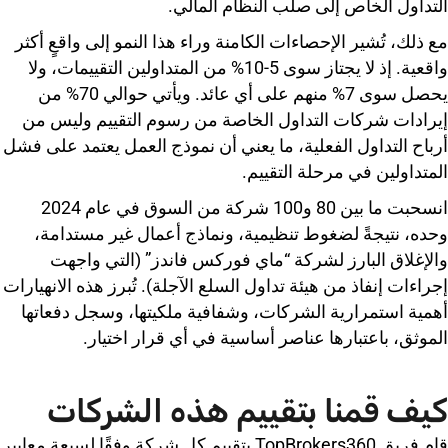
التداول الخاص إلى صلب النظام المالي.
مع ذلك، تُشير الإحصاءات الكامنة وراء هذا النمو إلى واقعٍ أكثر
واقعية. إذ لا يجتاز سوى 5-10% من المتداولين التقييمات، ولا
يحصل سوى 7% منهم على أي عائد. ويأتي حوالي 70% من
إيرادات شركات التداول الخاصة من رسوم التقييم وليس من
أرباح التداول الفعلية، ما يعني أن نموذج العمل يعتمد على فشل
المتداولين في مرحلة التقييم.
انسحبت ما بين 80 و100 شركة من السوق في عام 2024
وحده، نتيجةً لضغوط تنظيمية، ونماذج أعمال غير مستدامة،
والإغلاق البارز لشركة “ماي فوركس فاندز” (التي واجهت
إجراءات إنفاذ من هيئة تداول السلع الآجلة). تُبرز هذه الانهيارات
أهمية استمرارية الشركات، وشفافية ملكيتها، وسجل دفعاتها
الموثق، باعتبارها عناصر أساسية في أي قرار اختيار.
كيف قمنا بتقييم هذه الشركات
قام فريق TopBrokers360 بتقييم كل شركة وفقًا لسبعة معايير