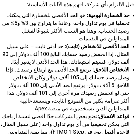
قبل الالتزام بأي شركة، افهم هذه الآليات الأساسية:
حد الخسارة اليومية:
هو الحد الأقصى للخسارة التي يمكنك
تحملها في يوم تداول واحد، وعادةً ما يتراوح بين 3% و5% من
رصيد الحساب. وهذا هو السبب الأكثر شيوعًا لفشل
المتداولين في التقييمات.
الحد الأقصى للانخفاض (ثابت):
حد أدنى ثابت – على سبيل
المثال، إذا انخفض رصيد حسابك البالغ 100 ألف دولار إلى 90
ألف دولار، فسيتم استبعادك. هذا الحد الأدنى لا يتغير أبدًا.
الانخفاض اللاحق:
يرتفع الحد الأدنى مع ارتفاع رصيدك. فإذا
وصل رصيد حسابك إلى 105 آلاف دولار وكان الانخفاض
اللاحق 5 آلاف دولار، يرتفع الحد الأدنى إلى 100 ألف دولار –
حتى لو انخفض رصيدك مرة أخرى إلى 101 ألف دولار. هذا
أكثر صرامة بكثير من النموذج الثابت، ويستبعد غالبية
المتداولين الذين يستخدمونه في منصة Apex.
قواعد الاتساق:
تضع بعض الشركات حدًا أقصى لنسبة أرباحك
التي يمكن تحقيقها من أي يوم تداول واحد (على سبيل المثال،
قاعدة أفضل يوم في FTMO 1-Step)، مما يمنع المتداولين