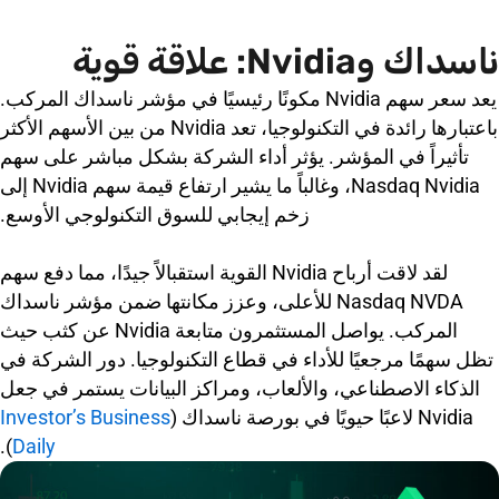
ناسداك وNvidia: علاقة قوية
يعد سعر سهم Nvidia مكونًا رئيسيًا في مؤشر ناسداك المركب.
باعتبارها رائدة في التكنولوجيا، تعد Nvidia من بين الأسهم الأكثر
تأثيراً في المؤشر. يؤثر أداء الشركة بشكل مباشر على سهم
Nasdaq Nvidia، وغالباً ما يشير ارتفاع قيمة سهم Nvidia إلى
زخم إيجابي للسوق التكنولوجي الأوسع.
لقد لاقت أرباح Nvidia القوية استقبالاً جيدًا، مما دفع سهم
Nasdaq NVDA للأعلى، وعزز مكانتها ضمن مؤشر ناسداك
المركب. يواصل المستثمرون متابعة Nvidia عن كثب حيث
تظل سهمًا مرجعيًا للأداء في قطاع التكنولوجيا. دور الشركة في
الذكاء الاصطناعي، والألعاب، ومراكز البيانات يستمر في جعل
Nvidia لاعبًا حيويًا في بورصة ناسداك (
Investor’s Business
).
Daily