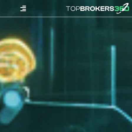
Ski
Menu
t
conten