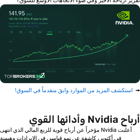
تقرير أرباحه الأخير وفي ضوء الاتجاهات الأوسع للسوق؟
➟
استكشف المزيد من الموارد وابقَ متقدماً في السوق!
أرباح Nvidia وأدائها القوي
أعلنت Nvidia مؤخراً عن أرباح قوية للربع المالي الذي انتهى
في أكتوبر، كاشفة عن نمو قياسي في الإيرادات وهيمنة