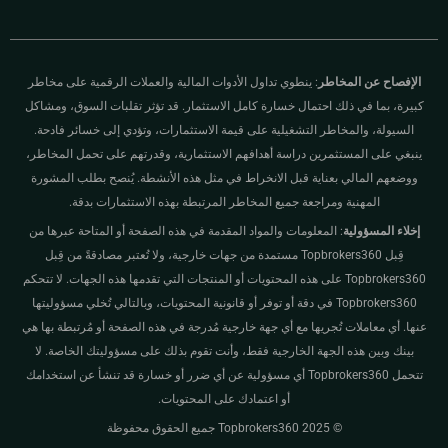
الإفصاح عن المخاطر
: ينطوي تداول الأدوات المالية والعملات الرقمية على مخاطر
كبيرة، بما في ذلك احتمال خسارة كامل الاستثمار. قد تؤثر تقلبات السوق، ومشاكل
السيولة، والمخاطر التشغيلية على قيمة الاستثمارات، وتؤدي إلى خسائر فادحة.
ينبغي على المستثمرين دراسة أهدافهم الاستثمارية، وقدرتهم على تحمل المخاطر،
ووضعهم المالي بعناية قبل الانخراط في مثل هذه الأنشطة. يُنصح بطلب المشورة
المهنية ومراجعة جميع المخاطر المرتبطة بهذه الاستثمارات بدقة.
إخلاء المسؤولية
: المعلومات والمواد المقدمة في هذه الصفحة أو المتاحة عبرها من
قِبل Topbrokers360 مستمدة من جهات خارجية، ولا تُعتبر مصادقةً من قِبل
Topbrokers360 على هذه المحتويات أو المنتجات التي تقدمها هذه الجهات. لا تتحكم
Topbrokers360 في دقة أو توفر أو قانونية المحتويات، وبالتالي تُخلي مسؤوليتها
عنها. أي معاملات تُجريها مع أي جهة خارجية مُدرجة في هذه الصفحة أو مُرتبطة بها هي
بينك وبين هذه الجهة الخارجية فقط، وأنت تقوم بذلك على مسؤوليتك الخاصة. لا
تتحمل Topbrokers360 أي مسؤولية عن أي ضرر أو خسارة قد تنشأ عن استخدامك
أو اعتمادك على المحتويات.
© 2025 Topbrokers360 جميع الحقوق محفوظة