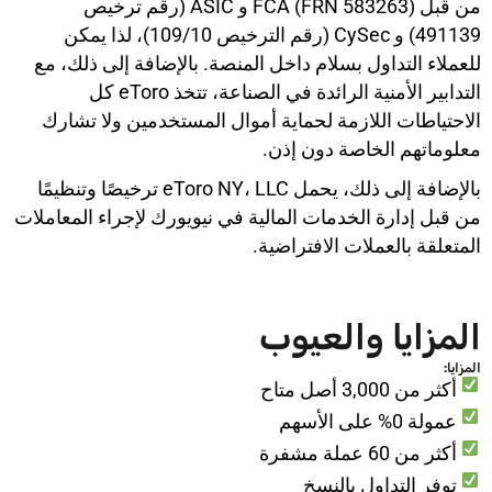
من قبل FCA (FRN 583263) و ASIC (رقم ترخيص
491139) و CySec (رقم الترخيص 109/10)، لذا يمكن
للعملاء التداول بسلام داخل المنصة. بالإضافة إلى ذلك، مع
التدابير الأمنية الرائدة في الصناعة، تتخذ eToro كل
الاحتياطات اللازمة لحماية أموال المستخدمين ولا تشارك
معلوماتهم الخاصة دون إذن.
بالإضافة إلى ذلك، يحمل eToro NY، LLC ترخيصًا وتنظيمًا
من قبل إدارة الخدمات المالية في نيويورك لإجراء المعاملات
المتعلقة بالعملات الافتراضية.
المزايا والعيوب
المزايا:
أكثر من 3,000 أصل متاح
عمولة 0% على الأسهم
أكثر من 60 عملة مشفرة
توفر التداول بالنسخ