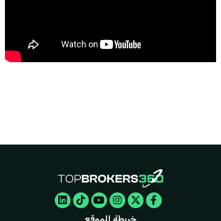
Linkedin
Tiktok
Youtube
Instagram
Facebook-
X-
twitter
f
خريطة الموقع