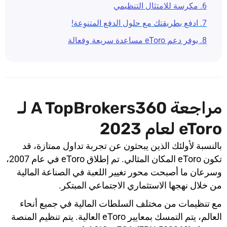
6. مكرسة للامتثال التنظيمي
7. ادفع بطريقتك مع حلول الدفع المتنوعة!
8. يوفر دعم eToro مساعدة سريعة وفعالة
مراجعة A TopBrokers360 لـ
eToro لعام 2023
بالنسبة لأولئك الذين يبحثون عن تجربة تداول ممتازة، قد
تكون eToro المكان المثالي. تم إطلاق eToro في عام 2007،
وسرعان ما أصبحت محور تغيير اللعبة في الصناعة المالية
من خلال نهجها الاستثماري الاجتماعي المبتكر.
مع تنظيمات من مختلف السلطات المالية في جميع أنحاء
العالم، يتم التمسك بمعايير eToro العالية. يتم تنظيم المنصة