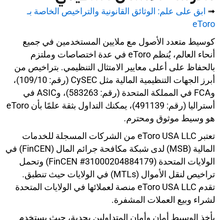
➟
ابق على علم: الوثائق القانونية والتراخيص الخاصة بـ
eToro
كوسيط متعدد الأصول مع ملايين المستخدمين في جميع
أنحاء العالم، يُنظم eToro في عدة اختصاصات وملتزم
بالحفاظ على أعلى معايير الامتثال التنظيمي. بتراخيص من
أبرز الجهات التنظيمية المالية مثل CySEC (رقم: 109/10)،
وFCA في المملكة المتحدة (رقم: 583263)، وASIC في
أستراليا (رقم: 491139)، يمكنك التداول بثقة علمًا بأن eToro
هو وسيط موثوق ومحترم.
تعتبر eToro USA LLC من الشركات المسجلة للخدمات
المالية (MSB) لدى شبكة مكافحة جرائم المال (FinCEN) في
الولايات المتحدة (FinCEN #31000204884179) وتحمل
تراخيص لنقل الأموال (MTLs) في الولايات حيث تنطبق.
تقدم eToro USA LLC منصة لعملائها في الولايات المتحدة
لشراء وبيع العملات المشفرة.
يأخذ الوسيط أمان وأمان المتداولين بجدية، حيث يستخدم