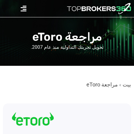
Ski
Menu
t
conten
مراجعة eToro
تحويل تجربتك التداولية منذ عام 2007.
بيت
مراجعة eToro
»