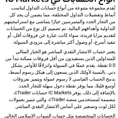
تُقدم مجموعة متنوعة من أنواع حسابات التداول لتناسب
أنماط وتفضيلات التداول المختلفة، مما يضمن أن يجد كل
من التجار الجدد والمتمرسين خيارًا يتماشى مع استراتيجيتهم
التداولية وأهدافهم المالية. تم تصميم كل نوع من الحسابات
لتقديم مزايا فريدة، سواء كانت عبارة عن فروقات أقل، أو
تنفيذ أسرع، أو وصول أكثر مباشرة إلى مزودي السيولة.
يعتبر حساب الانتشار النقدي المباشر هو الخيار المثالي
للمتداولين الذين يستفيدون من أقل فروقات ممكنة تبدأ من
0.0 نقطة. يقدم عمقًا في السيولة وانزلاقًا للأوامر بشكل
دني. بالنسبة لأولئك الذين يسعون إلى هيكل رسوم أبسط،
يدمج الحساب القياسي لا رسوم عمولة ويتميز بفروقات
أوسع قليلا، مما يوفر نقطة دخول سهلة للتجار الجدد.
بالإضافة إلى ذلك، يوفر IC Markets حسابات cTrader،
مصممة لمستخدمي منصة cTrader، والتي تتميز بعمولات
لكل لوت وتسعير على أساس الانتشار النقدي المباشر.
الحسابات المتخصصة مثل حساب السواب الإسلامي الخالي