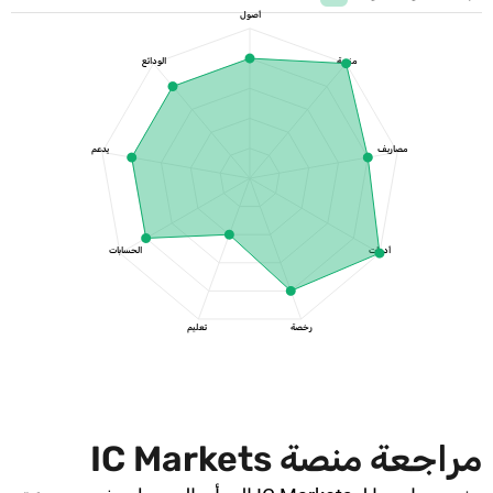
أصول
منصة
الودائع
مصاريف
يدعم
أدوات
الحسابات
رخصة
تعليم
مراجعة منصة IC Markets