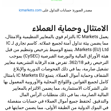
مصدر الصورة: حسابات التداول على
icmarkets.com
الامتثال وحماية العملاء
يعمل IC Markets بالتزام قوي بالمعايير التنظيمية والامتثال،
مما يضمن بيئة تداول آمنة لجميع عملائه. كاسم تجاري لـ IC
Markets (EU) Ltd، يتمتع الوسيط بترخيص وتنظيم من قبل
هيئة الأوراق المالية والبورصة القبرصية (CySEC) بموجب
الترخيص رقم 362/18. تفرض هذه الرقابة التشريعية معايير
تشغيل صارمة، بما في ذلك الفحوصات الدورية والإبلاغ
الشفاف وحماية أموال العملاء. يتمتع IC Markets EU بامتثال
كامل لجميع القوانين واللوائح المحلية والأوروبية المعمول بها
على الشركات الاستثمارية، مما يضمن الالتزام بالمعايير
المالية الصارمة، بما في ذلك متطلبات الرأس المال
والتدقيق. تُحتفظ جميع أموال العملاء في حسابات منفصلة
في البنوك الدولية من الطبقة الأولى، مما يضمن حمايتها في