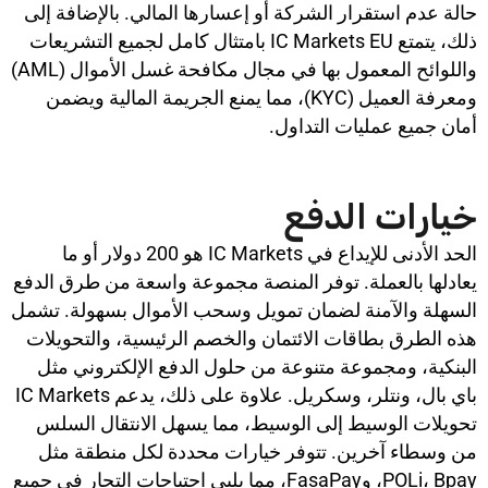
حالة عدم استقرار الشركة أو إعسارها المالي. بالإضافة إلى
ذلك، يتمتع IC Markets EU بامتثال كامل لجميع التشريعات
واللوائح المعمول بها في مجال مكافحة غسل الأموال (AML)
ومعرفة العميل (KYC)، مما يمنع الجريمة المالية ويضمن
أمان جميع عمليات التداول.
خيارات الدفع
الحد الأدنى للإيداع في IC Markets هو 200 دولار أو ما
يعادلها بالعملة. توفر المنصة مجموعة واسعة من طرق الدفع
السهلة والآمنة لضمان تمويل وسحب الأموال بسهولة. تشمل
هذه الطرق بطاقات الائتمان والخصم الرئيسية، والتحويلات
البنكية، ومجموعة متنوعة من حلول الدفع الإلكتروني مثل
باي بال، ونتلر، وسكريل. علاوة على ذلك، يدعم IC Markets
تحويلات الوسيط إلى الوسيط، مما يسهل الانتقال السلس
من وسطاء آخرين. تتوفر خيارات محددة لكل منطقة مثل
POLi، Bpay، وFasaPay، مما يلبي احتياجات التجار في جميع