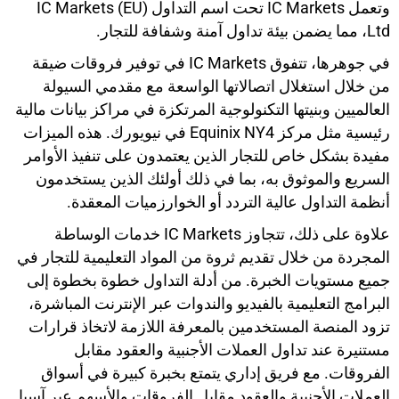
وتعمل IC Markets تحت اسم التداول IC Markets (EU)
Ltd، مما يضمن بيئة تداول آمنة وشفافة للتجار.
في جوهرها، تتفوق IC Markets في توفير فروقات ضيقة
من خلال استغلال اتصالاتها الواسعة مع مقدمي السيولة
العالميين وبنيتها التكنولوجية المرتكزة في مراكز بيانات مالية
رئيسية مثل مركز Equinix NY4 في نيويورك. هذه الميزات
مفيدة بشكل خاص للتجار الذين يعتمدون على تنفيذ الأوامر
السريع والموثوق به، بما في ذلك أولئك الذين يستخدمون
أنظمة التداول عالية التردد أو الخوارزميات المعقدة.
علاوة على ذلك، تتجاوز IC Markets خدمات الوساطة
المجردة من خلال تقديم ثروة من المواد التعليمية للتجار في
جميع مستويات الخبرة. من أدلة التداول خطوة بخطوة إلى
البرامج التعليمية بالفيديو والندوات عبر الإنترنت المباشرة،
تزود المنصة المستخدمين بالمعرفة اللازمة لاتخاذ قرارات
مستنيرة عند تداول العملات الأجنبية والعقود مقابل
الفروقات. مع فريق إداري يتمتع بخبرة كبيرة في أسواق
العملات الأجنبية والعقود مقابل الفروقات والأسهم عبر آسيا