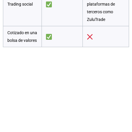
Trading social
plataformas de
terceros como
ZuluTrade
Cotizado en una
bolsa de valores
Una revisión del trading de las
ofertas de activos
En nuestra revisión del trading, encontramos que
tanto XTB como BlackBull Markets ofrecen una
amplia gama de instrumentos de trading, dirigidos a
traders que buscan diversificar sus estrategias de
inversión en diversas clases de activos. XTB brinda a
sus clientes acceso a más de 2,100 instrumentos
negociables, incluyendo una selección completa de