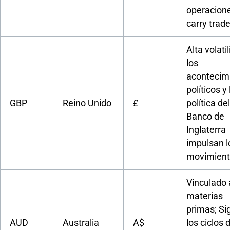
operacion
carry trad
Alta volati
los
acontecim
políticos y 
GBP
Reino Unido
£
política del
Banco de
Inglaterra
impulsan l
movimien
Vinculado 
materias
primas; Si
AUD
Australia
A$
los ciclos 