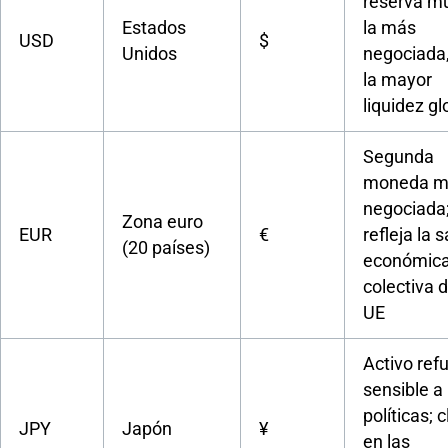
reserva mu
Estados
la más
USD
$
Unidos
negociada
la mayor
liquidez gl
Segunda
moneda m
negociada
Zona euro
EUR
€
refleja la 
(20 países)
económic
colectiva d
UE
Activo refu
sensible a 
políticas; 
JPY
Japón
¥
en las