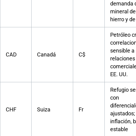
demanda 
mineral de
hierro y d
Petróleo c
correlacio
sensible a 
CAD
Canadá
C$
relaciones
comercial
EE. UU.
Refugio s
con
diferencia
CHF
Suiza
Fr
ajustados;
inflación,
estable