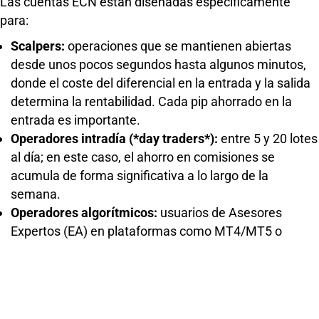
Las cuentas ECN están diseñadas específicamente
para:
Scalpers:
operaciones que se mantienen abiertas
desde unos pocos segundos hasta algunos minutos,
donde el coste del diferencial en la entrada y la salida
determina la rentabilidad. Cada pip ahorrado en la
entrada es importante.
Operadores intradía (*day traders*):
entre 5 y 20 lotes
al día; en este caso, el ahorro en comisiones se
acumula de forma significativa a lo largo de la
semana.
Operadores algorítmicos:
usuarios de Asesores
Expertos (EA) en plataformas como MT4/MT5 o
cTrader, que requieren costes de *spread* y
comisiones constantes y predecibles para garantizar
la precisión en las pruebas retrospectivas
(*backtesting*) de sus estrategias.