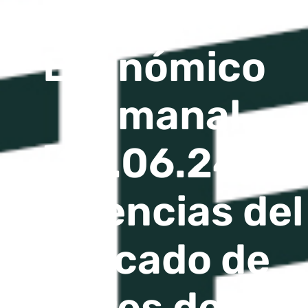
Resumen
Económico
Semanal
[28.06.24]:
Tendencias del
Mercado de
Valores de EE.