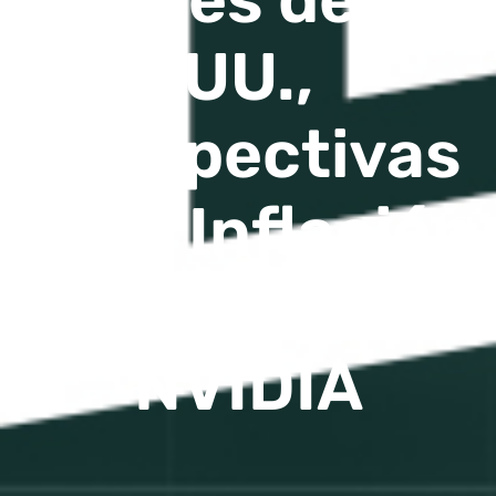
UU.,
Perspectivas
de la Inflación
y Análisis de
NVIDIA