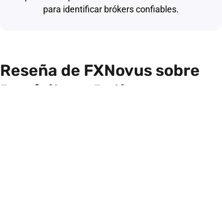
para identificar brókers confiables.
Reseña de FXNovus sobre
Depósitos y Retiros
Existe un proceso fluido tanto para depósitos como para
retiros, ofreciendo varios métodos seguros para
gestionar fondos. La transparencia es clave, con
tiempos claros para cada tipo de transacción.
¿Qué tan fácil es depositar fondos?
Depositar fondos en tu cuenta de FXNovus es sencillo,
con múltiples opciones de pago disponibles, lo que
facilita comenzar:
Tarjetas de Crédito/Débito