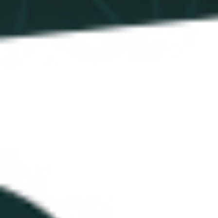
Revisión de
FXNovus:
¿Estafa o
Legítimo?