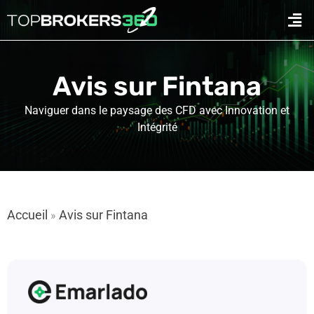
Aller
Men
au
contenu
Avis sur Fintana
Naviguer dans le paysage des CFD avec Innovation et
Intégrité
Accueil
Avis sur Fintana
»