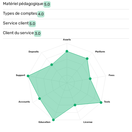
Matériel pédagogique
5.0
Types de comptes
4.0
Service client
5.0
Client du service
3.0
Assets
Deposits
Platform
Support
Fees
Accounts
Tools
Education
License