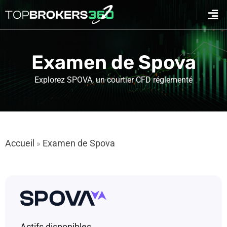
Aller
Men
au
contenu
Examen de Spova
Explorez SPOVA, un courtier CFD réglementé
Accueil
Examen de Spova
»
Actifs disponibles