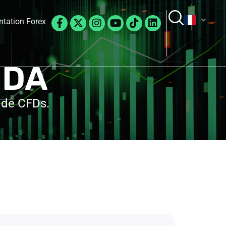
Facebook-
X-
Instagram
Youtube
Tiktok
Linkedin
tation Forex
f
twitter
NDA
t de CFDs.