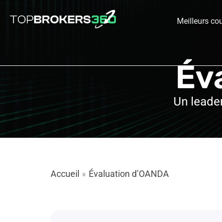
Aller
au
Meilleurs cou
contenu
Év
Un leader
Accueil
Évaluation d’OANDA
»