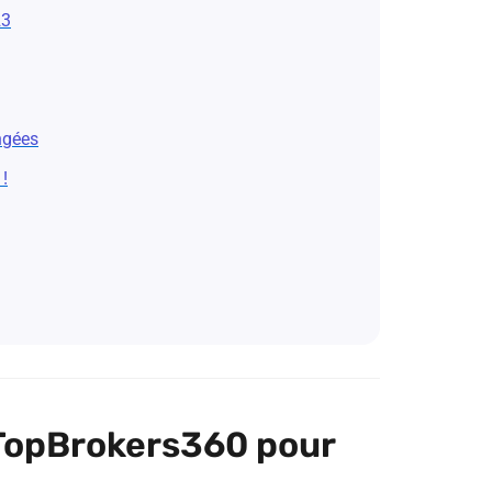
23
ngées
!
TopBrokers360 pour