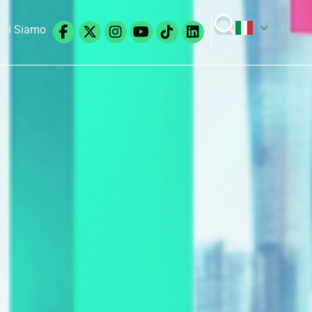
Facebook-
X-
Instagram
Youtube
Tiktok
Linkedin
Chi Siamo
f
twitter