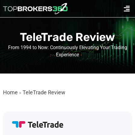
콘
Men
텐
츠
로
건
TeleTrade Review
너
뛰
From 1994 to Now: Continuously Elevating Your Trading
기
Experience
Home
TeleTrade Review
»