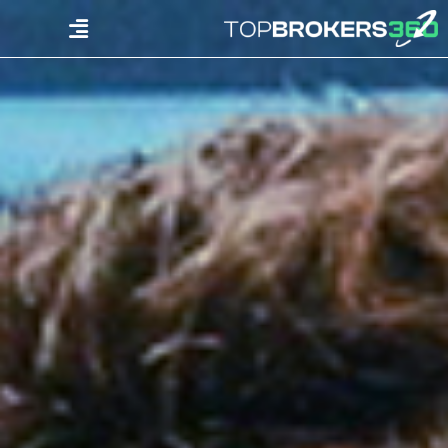
Ski
Menu
t
conten