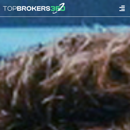
콘
Men
텐
츠
로
건
너
뛰
기