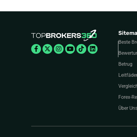
Sitem
Beste Br
Facebook-
X-
Instagram
Youtube
Tiktok
Linkedin
f
twitter
Bewertu
Betrug
Leitfäde
Vergleic
Forex-Re
Über Un