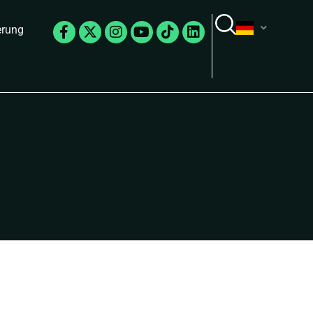
Facebook-
X-
Instagram
Youtube
Tiktok
Linkedin
erung
f
twitter