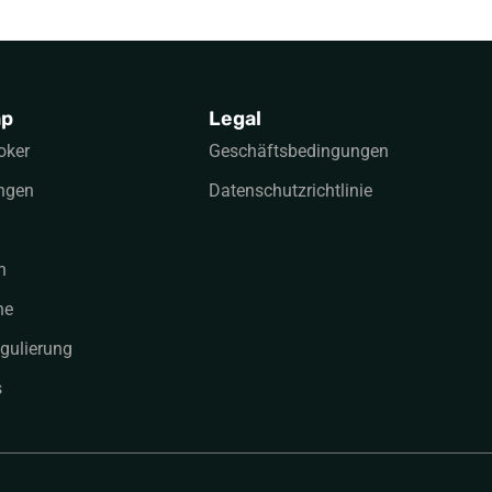
ap
Legal
oker
Geschäftsbedingungen
ngen
Datenschutzrichtlinie
n
he
gulierung
s