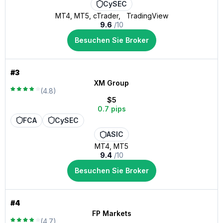
CySEC
MT4, MT5, cTrader, TradingView
9.6
/10
Besuchen Sie Broker
#3
XM Group
(4.8)
$5
0.7 pips
FCA
CySEC
ASIC
MT4, MT5
9.4
/10
Besuchen Sie Broker
#4
FP Markets
(4.7)