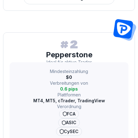
#2
Pepperstone
Ideal für aktive Trader
Mindesteinzahlung
$0
Verbreitungen von
0.6 pips
Plattformen
MT4, MT5, cTrader, TradingView
Verordnung
FCA
ASIC
CySEC