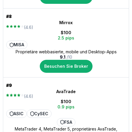
#8
Mirrox
(4.6)
$100
2.5 pips
MISA
Proprietäre webbasierte, mobile und Desktop-Apps
9.1
/10
Besuchen Sie Broker
#9
AvaTrade
(4.6)
$100
0.9 pips
ASIC
CySEC
FSA
MetaTrader 4, MetaTrader 5, proprietäres AvaTrade,