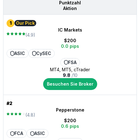
Punktzahl
Aktion
1
Our Pick
IC Markets
(4.9)
$200
0.0 pips
ASIC
CySEC
FSA
MT4, MT5, cTrader
9.8
/10
Besuchen Sie Broker
#2
Pepperstone
(4.8)
$200
0.6 pips
FCA
ASIC