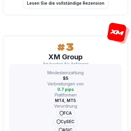
Lesen Sie die vollständige Rezension
#3
XM Group
Am besten für Anfänger
Mindesteinzahlung
$5
Verbreitungen von
0.7 pips
Plattformen
MT4, MT5
Verordnung
FCA
CySEC
ASIC