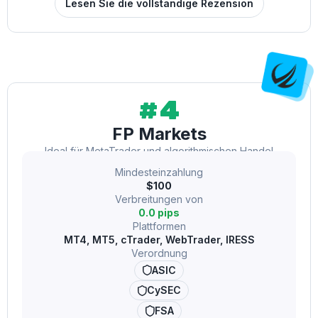
Lesen Sie die vollständige Rezension
#4
FP Markets
Ideal für MetaTrader und algorithmischen Handel
Mindesteinzahlung
$100
Verbreitungen von
0.0 pips
Plattformen
MT4, MT5, cTrader, WebTrader, IRESS
Verordnung
ASIC
CySEC
FSA