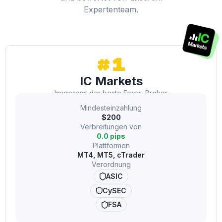
Expertenteam.
#1
IC Markets
Insgesamt der beste Forex-Broker
Mindesteinzahlung
$200
Verbreitungen von
0.0 pips
Plattformen
MT4, MT5, cTrader
Verordnung
ASIC
CySEC
FSA