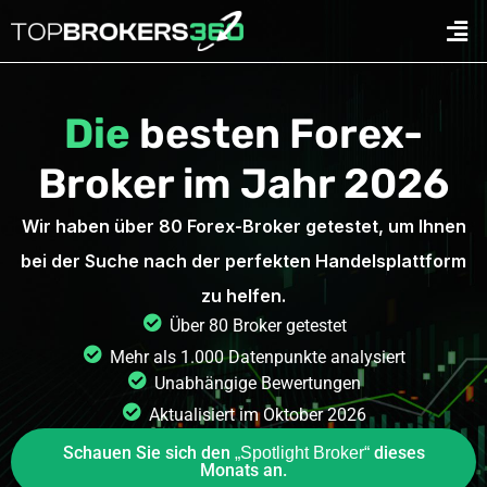
Zum
Men
Inhalt
springen
Die
besten Forex-
Broker im Jahr 2026
Wir haben über 80 Forex-Broker getestet, um Ihnen
bei der Suche nach der perfekten Handelsplattform
zu helfen.
Über 80 Broker getestet
Mehr als 1.000 Datenpunkte analysiert
Unabhängige Bewertungen
Aktualisiert im Oktober 2026
Schauen Sie sich den
dieses
„Spotlight Broker“
Monats an.