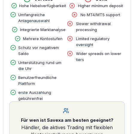
Hohe Hebelverfügbarkeit
Higher minimum deposit
Umfangreiche
No MT4/MT5 support
Anlagenauswahl
Slower withdrawal
Integrierte Marktanalyse
processing
Mehrere Kontostufen
Limited regulatory
oversight
Schutz vor negativem
Saldo
Wider spreads on lower
tiers
Unterstützung rund um
die Uhr
Benutzerfreundliche
Plattform
erste Auszahlung
gebührenfrei
Für wen ist Savexa am besten geeignet?
Händler, die aktives Trading mit flexiblen