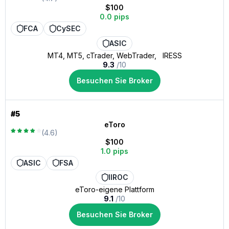
$100
0.0 pips
FCA
CySEC
ASIC
MT4, MT5, cTrader, WebTrader, IRESS
9.3
/10
Besuchen Sie Broker
#5
eToro
(4.6)
$100
1.0 pips
ASIC
FSA
IIROC
eToro-eigene Plattform
9.1
/10
Besuchen Sie Broker