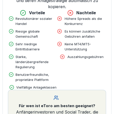
und deren Anlagestrategie automatisch zu
kopieren.
Vorteile
Nachteile
Revolutionärer sozialer
Höhere Spreads als die
Handel
Konkurrenz
Riesige globale
Es können zusätzliche
Gemeinschaft
Gebühren anfallen
Sehr niedrige
Keine MT4/MT5-
Eintrittsbarriere
Unterstützung
Starke,
Auszahlungsgebühren
länderübergreifende
Regulierung
Benutzerfreundliche,
proprietäre Plattform
Vielfältige Anlageklassen
Für wen ist eToro am besten geeignet?
Anfängerinvestoren und Social Trader, die