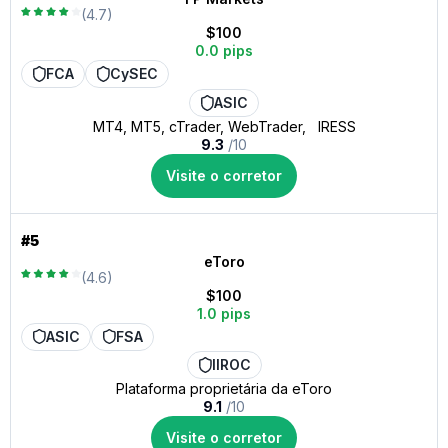
(4.7)
$100
0.0 pips
FCA
CySEC
ASIC
MT4, MT5, cTrader, WebTrader, IRESS
9.3
/10
Visite o corretor
#5
eToro
(4.6)
$100
1.0 pips
ASIC
FSA
IIROC
Plataforma proprietária da eToro
9.1
/10
Visite o corretor