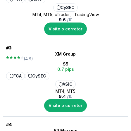
CySEC
MT4, MT5, cTrader, TradingView
9.6
/10
Visite o corretor
#3
XM Group
(4.8)
$5
0.7 pips
FCA
CySEC
ASIC
MT4, MT5
9.4
/10
Visite o corretor
#4
FP Markets