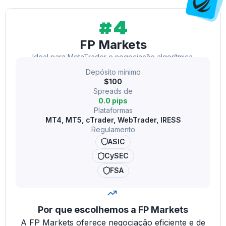
#4
FP Markets
Ideal para MetaTrader e negociação algorítmica.
Depósito mínimo
$100
Spreads de
0.0 pips
Plataformas
MT4, MT5, cTrader, WebTrader, IRESS
Regulamento
ASIC
CySEC
FSA
Por que escolhemos a FP Markets
A FP Markets oferece negociação eficiente e de