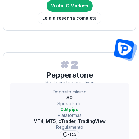
Visita IC Markets
Leia a resenha completa
#2
Pepperstone
Ideal para traders ativos
Depósito mínimo
$0
Spreads de
0.6 pips
Plataformas
MT4, MT5, cTrader, TradingView
Regulamento
FCA