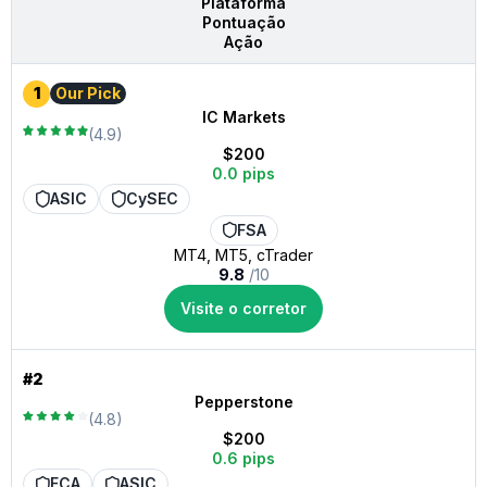
Plataforma
Pontuação
Ação
1
Our Pick
IC Markets
(4.9)
$200
0.0 pips
ASIC
CySEC
FSA
MT4, MT5, cTrader
9.8
/10
Visite o corretor
#2
Pepperstone
(4.8)
$200
0.6 pips
FCA
ASIC