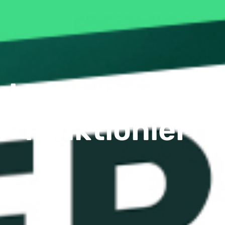
Hebelwirkung be
funktioniert