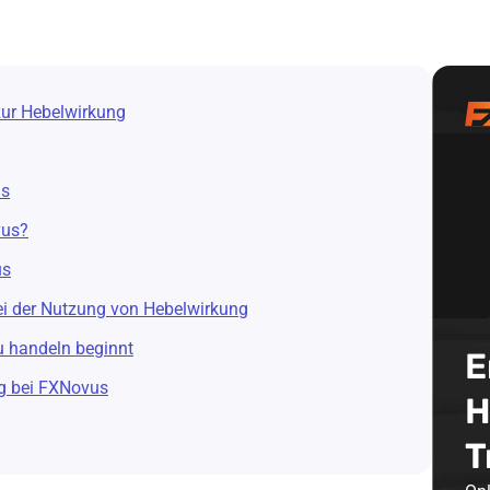
ur Hebelwirkung
us
vus?
us
i der Nutzung von Hebelwirkung
u handeln beginnt
E
g bei FXNovus
H
T