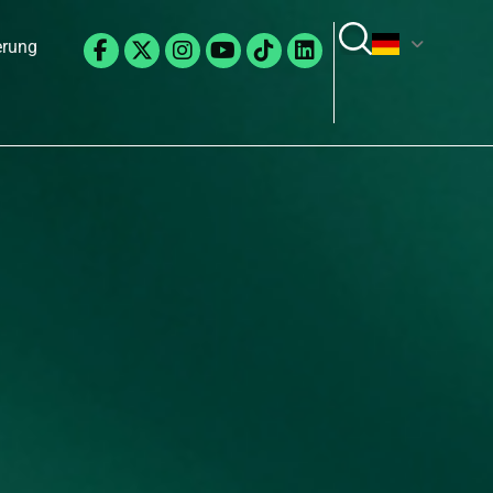
Facebook-
X-
Instagram
Youtube
Tiktok
Linkedin
erung
f
twitter