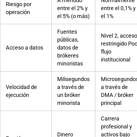
A menudo
Normalmente
Riesgo por
entre el 2% y
entre el 0,1% y
operación
el 5% (o más)
el 1%
Fuentes
Nivel 2, acces
públicas,
restringido Poo
Acceso a datos
datos de
flujo
brókeres
institucional
minoristas
Milisegundos
Microsegundo
Velocidad de
a través de
a través de
ejecución
un bróker
DMA / bróker
minorista
principal
Carrera
profesional y
Dinero
activos bajo