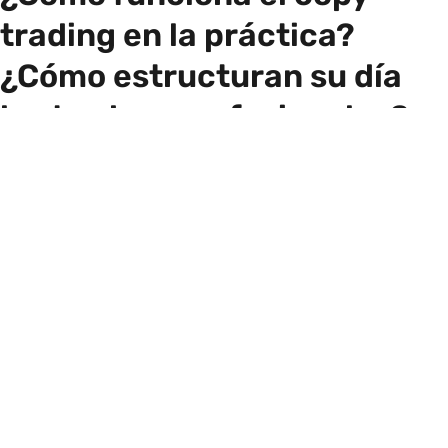
trading en la práctica?
¿Cómo estructuran su día
los traders profesionales?
Preparación previa a la apertura del
mercado (6:00 a. m. - 8:00 a. m.)
Los operadores profesionales comienzan su jornada
antes de la apertura de los mercados. Analizan los datos
económicos de la noche anterior, las comunicaciones de
los bancos centrales, los acontecimientos geopolíticos y
los informes de posicionamiento (como el Informe de
Compromiso de los Operadores de la CFTC). Definen su
perspectiva macroeconómica para la sesión antes de
realizar cualquier operación.
Análisis de apertura del mercado