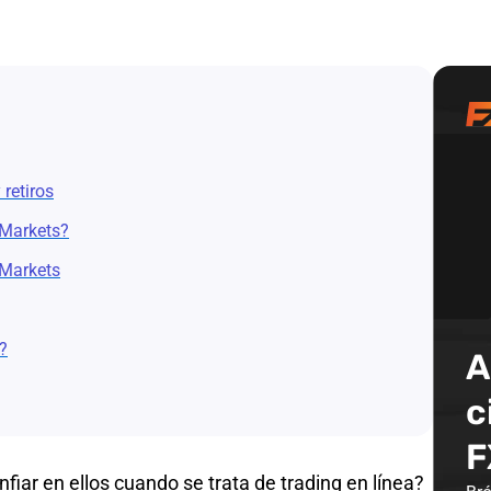
retiros
 Markets?
 Markets
?
A
c
F
iar en ellos cuando se trata de trading en línea?