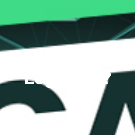
e CMC Markets: 
Legítimo?