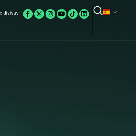
Facebook-
X-
Instagram
Youtube
Tiktok
Linkedin
e divisas
f
twitter