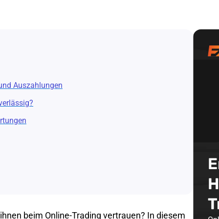
 und Auszahlungen
verlässig?
rtungen
E
H
T
ihnen beim Online-Trading vertrauen? In diesem