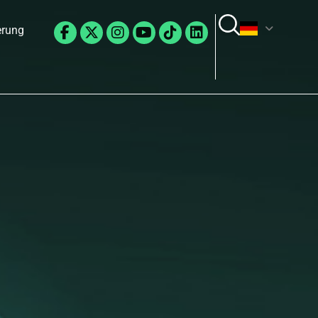
Facebook-
X-
Instagram
Youtube
Tiktok
Linkedin
erung
f
twitter