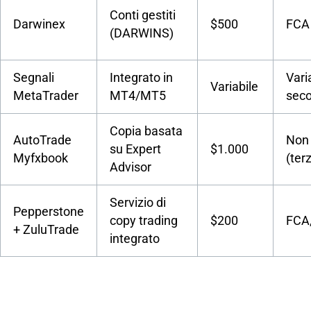
Conti gestiti
Darwinex
$500
FCA
(DARWINS)
Segnali
Integrato in
Vari
Variabile
MetaTrader
MT4/MT5
seco
Copia basata
AutoTrade
Non 
su Expert
$1.000
Myfxbook
(terz
Advisor
Servizio di
Pepperstone
copy trading
$200
FCA
+ ZuluTrade
integrato