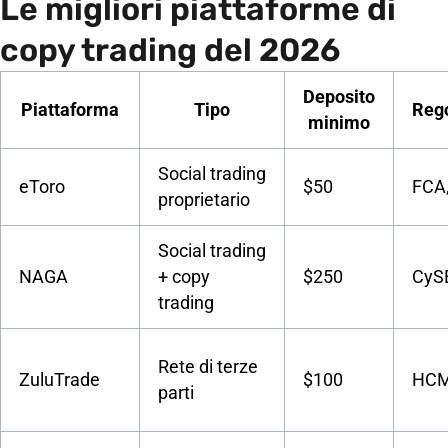
Le migliori piattaforme di
copy trading del 2026
Deposito
Piattaforma
Tipo
Reg
minimo
Social trading
eToro
$50
FCA,
proprietario
Social trading
NAGA
+ copy
$250
CySE
trading
Rete di terze
ZuluTrade
$100
HCM
parti