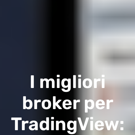
I migliori
broker per
TradingView: