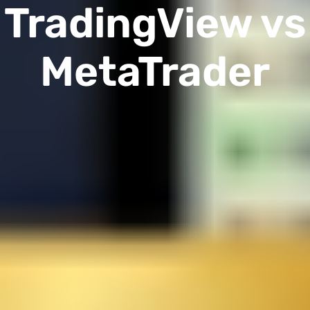
TradingView vs
MetaTrader