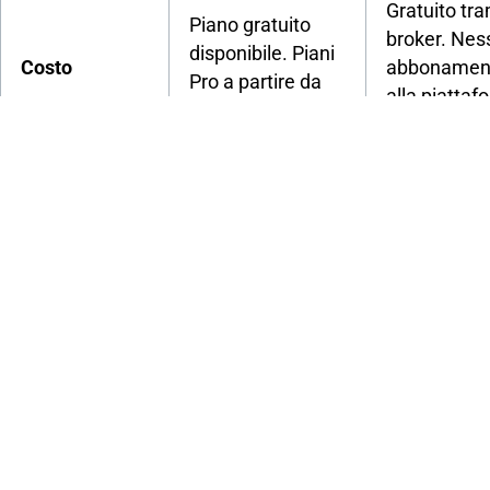
Gratuito tra
Piano gratuito
broker. Nes
disponibile. Piani
Costo
abbonamen
Pro a partire da
alla piattaf
$14,95/mese.
richiesto.
Forex, azioni,
criptovalute,
MT5 è multi
Copertura
materie prime,
asset; MT4 
multi-asset
indici: tutto in
principalme
un’unica
per il forex.
visualizzazione.
Leggera latenza
Collegamen
rispetto alla
diretto ai se
Velocità di
connessione
del broker.
esecuzione
diretta MT.
Esecuzione