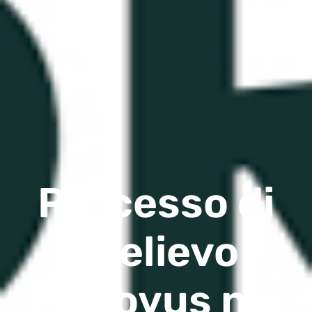
Processo di
Prelievo
FXNovus nel