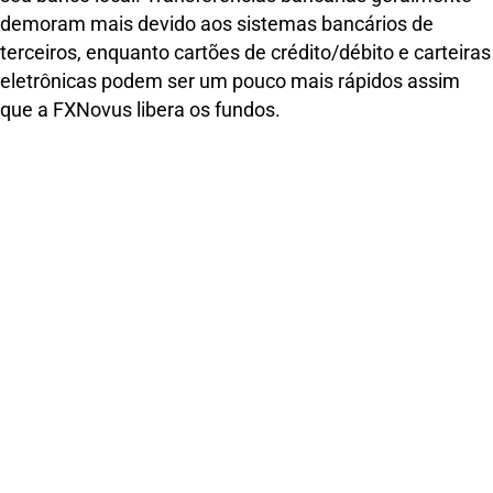
demoram mais devido aos sistemas bancários de
terceiros, enquanto cartões de crédito/débito e carteiras
eletrônicas podem ser um pouco mais rápidos assim
que a FXNovus libera os fundos.
Posso Cancelar um Saque na
FXNovus?
Sim, você pode cancelar um saque, desde que ele ainda
não tenha sido processado. Basta fazer login na sua
área do cliente FXNovus, navegar até a seção de saques
e cancelar a solicitação pendente. Se os fundos não
saíram da sua conta, a solicitação pode ser modificada
ou cancelada.