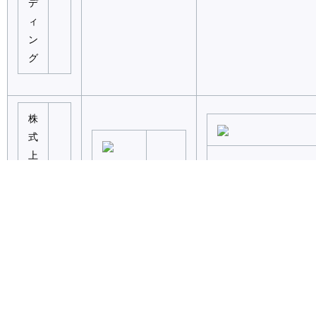
デ
ィ
ン
グ
株
式
上
場
Trader
取
Workstation（TWS）
引
IBKR Mobile、IBKR
ア
MetaTrader 4 (MT4)
Desktopなど
プ
リ