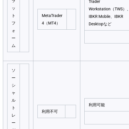
ラ
Trader
ッ
Workstation（TWS）
ト
MetaTrader
IBKR Mobile、IBKR
フ
4（MT4）
Desktopなど
ォ
ー
ム
ソ
ー
シ
ャ
ル
利用可能
ト
利用不可
レ
ー