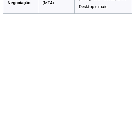
Negociação
(MT4)
Desktop e mais
Até 1:30 para
Varia Dependendo da
Alavancagem
Negociação de
Classe de Ativo,
Forex
Tipicamente 4:1 a 50:1
Spreads
Sem Comissões e
Comissão
Competitivos
Spreads Estreitos
sem Comissão
Opções de Investimento
Diversificadas
A Blueberry Markets oferece acesso a uma ampla
gama de ativos negociáveis, incluindo Forex, CFDs de
ações, CFDs de criptomoedas, commodities, metais e
índices. Com mais de 300 instrumentos disponíveis,