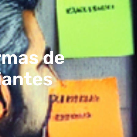
rmas de
iantes