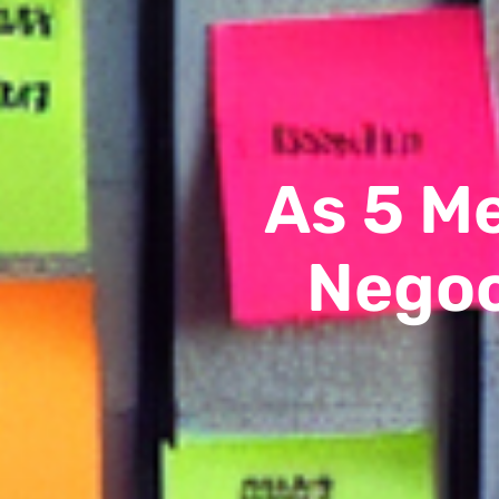
As 5 M
Negoc