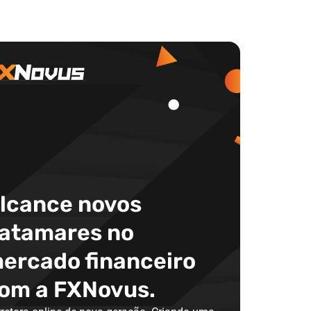
lcance novos
atamares no
ercado financeiro
om a FXNovus.