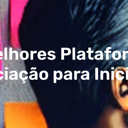
elhores Platafo
iação para Inic