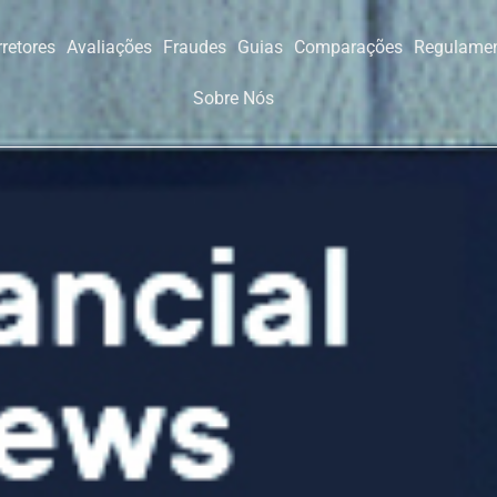
retores
Avaliações
Fraudes
Guias
Comparações
Regulamen
Sobre Nós