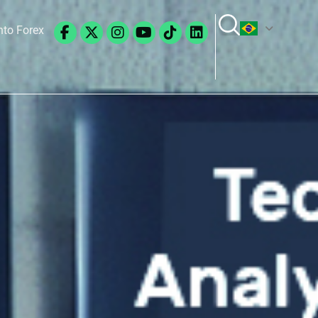
Facebook-
X-
Instagram
Youtube
Tiktok
Linkedin
to Forex
f
twitter