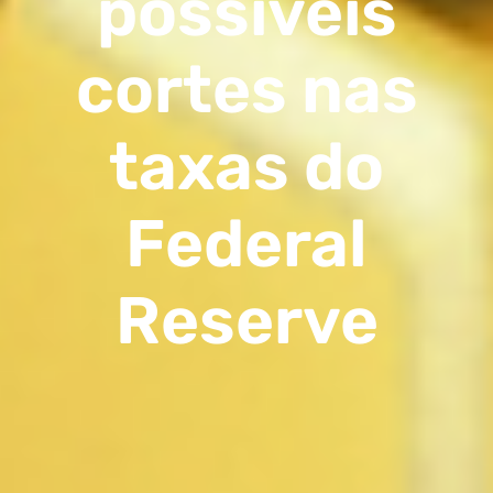
possíveis
cortes nas
taxas do
Federal
Reserve