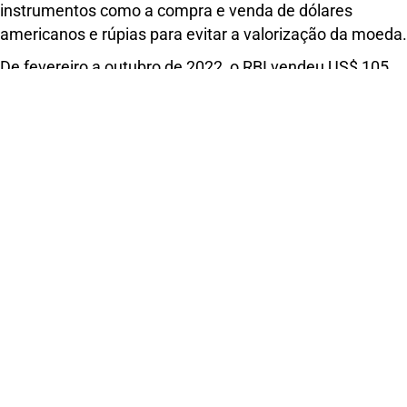
instrumentos como a compra e venda de dólares
americanos e rúpias para evitar a valorização da moeda.
De fevereiro a outubro de 2022, o RBI vendeu US$ 105
bilhões em reservas para evitar a desvalorização
cambial após o Federal Reserve (Fed) dos EUA ter
iniciado um aumento agressivo das taxas de juros para
combater a inflação.
Análise Histórica
Uma análise do regime cambial da Índia entre 2000 e
2020 identifica quatro regimes específicos,
diferenciados pelo grau de flexibilidade. Essa análise
também revela que o Banco Central da Índia (RBI)
frequentemente intervém de forma assimétrica,
predominantemente comprando dólares quando a rupia
enfrenta pressão de valorização.