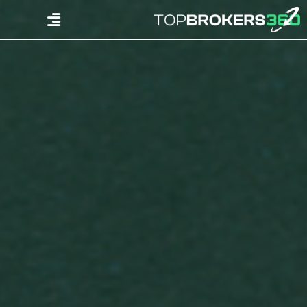
Ski
Menu
t
conten