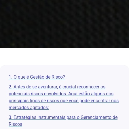
1. O que é Gestão de Risco?
2. Antes de se aventurar, é crucial reconhecer os
potenciais riscos envolvidos. Aqui estão alguns dos
principais tipos de riscos que você pode encontrar nos
mercados agitados:
3. Estratégias Instrumentais para o Gerenciamento de
Riscos