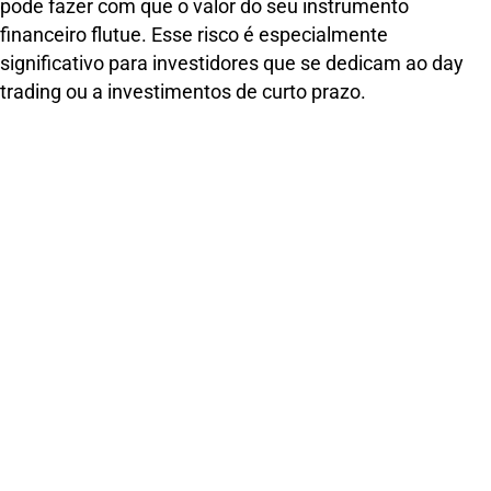
pode fazer com que o valor do seu instrumento
financeiro flutue. Esse risco é especialmente
significativo para investidores que se dedicam ao day
trading ou a investimentos de curto prazo.
Risco Operacional:
Falhas tecnológicas, erros de
negociação e outros problemas operacionais podem
levar a perdas substanciais. Este risco é especialmente
significativo para investidores que dependem muito da
tecnologia ou de plataformas online para suas
atividades de negociação.
Risco de Crédito:
Negociar com contrapartes menos
conceituadas ou menos estabelecidas pode levar à
possibilidade de inadimplência da contraparte.
Risco de Liquidez:
Vender seu instrumento financeiro
rápido o suficiente para evitar perdas pode ser difícil em
mercados com pouca liquidez.