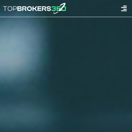
콘
Men
텐
츠
로
건
너
뛰
기